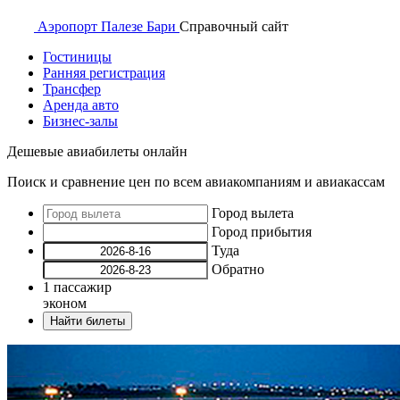
Аэропорт
Палезе Бари
Справочный
сайт
Гостиницы
Ранняя регистрация
Трансфер
Аренда авто
Бизнес-залы
Дешевые авиабилеты онлайн
Поиск и сравнение цен по всем авиакомпаниям и авиакассам
Город вылета
Город прибытия
Туда
Обратно
1
пассажир
эконом
Найти билеты