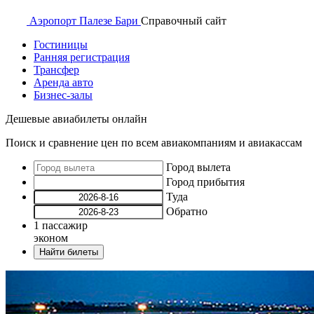
Аэропорт
Палезе Бари
Справочный
сайт
Гостиницы
Ранняя регистрация
Трансфер
Аренда авто
Бизнес-залы
Дешевые авиабилеты онлайн
Поиск и сравнение цен по всем авиакомпаниям и авиакассам
Город вылета
Город прибытия
Туда
Обратно
1
пассажир
эконом
Найти билеты