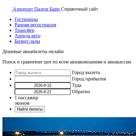
Аэропорт
Палезе Бари
Справочный
сайт
Гостиницы
Ранняя регистрация
Трансфер
Аренда авто
Бизнес-залы
Дешевые авиабилеты онлайн
Поиск и сравнение цен по всем авиакомпаниям и авиакассам
Город вылета
Город прибытия
Туда
Обратно
1
пассажир
эконом
Найти билеты