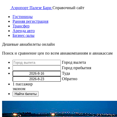
Аэропорт
Палезе Бари
Справочный
сайт
Гостиницы
Ранняя регистрация
Трансфер
Аренда авто
Бизнес-залы
Дешевые авиабилеты онлайн
Поиск и сравнение цен по всем авиакомпаниям и авиакассам
Город вылета
Город прибытия
Туда
Обратно
1
пассажир
эконом
Найти билеты