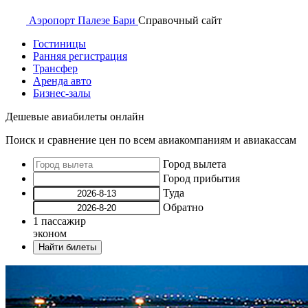
Аэропорт
Палезе Бари
Справочный
сайт
Гостиницы
Ранняя регистрация
Трансфер
Аренда авто
Бизнес-залы
Дешевые авиабилеты онлайн
Поиск и сравнение цен по всем авиакомпаниям и авиакассам
Город вылета
Город прибытия
Туда
Обратно
1
пассажир
эконом
Найти билеты