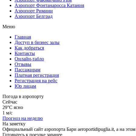
Аэропорт Фонтанаросса Катания
Аэропорт Римини
Аэропорт Белград
Меню
Главная
Доступ в бизнес залы
Как добраться
Контакты
Онлайн-табло
Отзывы
Пассажирам
Платная регистрация
Регистрация на рейс
Юр лицам
Погода в аэропорту
Сейчас
29°C
ясно
1 м/с
Прогноз на неделю
На заметку
Официальный сайт аэропорта Бари aeroportidipuglia.it, а на 
Готовьтесь к поездке заранее