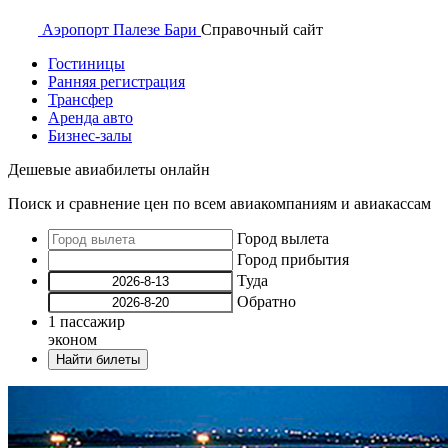
Аэропорт
Палезе Бари
Справочный
сайт
Гостиницы
Ранняя регистрация
Трансфер
Аренда авто
Бизнес-залы
Дешевые авиабилеты онлайн
Поиск и сравнение цен по всем авиакомпаниям и авиакассам
Город вылета
Город прибытия
Туда
Обратно
1
пассажир
эконом
Найти билеты